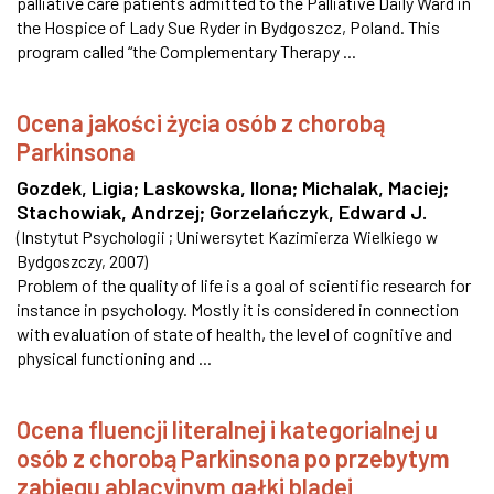
palliative care patients admitted to the Palliative Daily Ward in
the Hospice of Lady Sue Ryder in Bydgoszcz, Poland. This
program called “the Complementary Therapy ...
Ocena jakości życia osób z chorobą
Parkinsona
Gozdek, Ligia
;
Laskowska, Ilona
;
Michalak, Maciej
;
Stachowiak, Andrzej
;
Gorzelańczyk, Edward J.
(
Instytut Psychologii ; Uniwersytet Kazimierza Wielkiego w
Bydgoszczy
,
2007
)
Problem of the quality of life is a goal of scientific research for
instance in psychology. Mostly it is considered in connection
with evaluation of state of health, the level of cognitive and
physical functioning and ...
Ocena fluencji literalnej i kategorialnej u
osób z chorobą Parkinsona po przebytym
zabiegu ablacyjnym gałki bladej