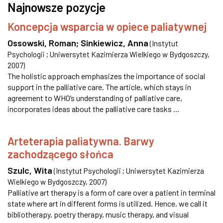
Najnowsze pozycje
Koncepcja wsparcia w opiece paliatywnej
Ossowski, Roman
;
Sinkiewicz, Anna
(
Instytut
Psychologii ; Uniwersytet Kazimierza Wielkiego w Bydgoszczy
,
2007
)
The holistic approach emphasizes the importance of social
support in the palliative care. The article, which stays in
agreement to WHO’s understanding of palliative care,
incorporates ideas about the palliative care tasks ...
Arteterapia paliatywna. Barwy
zachodzącego słońca
Szulc, Wita
(
Instytut Psychologii ; Uniwersytet Kazimierza
Wielkiego w Bydgoszczy
,
2007
)
Palliative art therapy is a form of care over a patient in terminal
state where art in different forms is utilized. Hence, we call it
bibliotherapy, poetry therapy, music therapy, and visual