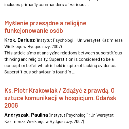
includes primarily commanders of various ...
Myślenie przesądne a religijne
funkcjonowanie osób
Krok, Dariusz
(
Instytut Psychologii ; Uniwersytet Kazimierza
Wielkiego w Bydgoszczy
,
2007
)
This article aims at analyzing relations between superstitious
thinking and religiosity. Superstition is considered to be a
concept or belief which is held in spite of lacking evidence.
Superstitious behaviour is found in ...
Ks. Piotr Krakowiak / Zdążyć z prawdą. O
sztuce komunikacji w hospicjum. Gdańsk
2006
Andryszak, Paulina
(
Instytut Psychologii ; Uniwersytet
Kazimierza Wielkiego w Bydgoszczy
,
2007
)