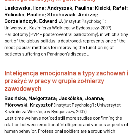
Laskowska, Ilona
;
Andryszak, Paulina
;
Kisicki, Rafał
;
Rolinska, Paulina
;
Stachowiak, Andrzej
;
Gorzelańczyk, Edward J.
(
Instytut Psychologii ;
Uniwersytet Kazimierza Wielkiego w Bydgoszczy
,
2007
)
Pallidotomy (PVP – posteroventral pallidotomy), in which a tiny
part of the globus pallidus is destroyed, represents one of the
most popular methods for improving the functioning of
patients suffering on Parkinson’s disease ...
Inteligencja emocjonalna a typy zachowań i
przeżyć w pracy w grupie żołnierzy
zawodowych
Basińska, Małgorzata
;
Jaskólska, Joanna
;
Piórowski, Krzysztof
(
Instytut Psychologii ; Uniwersytet
Kazimierza Wielkiego w Bydgoszczy
,
2007
)
Last time we have noticed still more studies confirming the
relation between emotional intelligence and various aspects of
human behavior. Professional soldiers are a group which