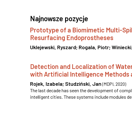
Najnowsze pozycje
Prototype of a Biomimetic Multi-Sp
Resurfacing Endoprostheses
Uklejewski, Ryszard
;
Rogala, Piotr
;
Winiecki
Detection and Localization of Wate
with Artificial Intelligence Methods
Rojek, Izabela
;
Studziński, Jan
(
MDPI
,
2020
)
The last decade has seen the development of comple
intelligent cities. These systems include modules ded