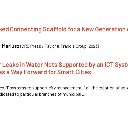
iked Connecting Scaffold for a New Generation 
, Mariusz
(
CRC Press / Taylor & Francis Group
,
2023
)
r Leaks in Water Nets Supported by an ICT Sys
 as a Way Forward for Smart Cities
x IT systems to support city management, i.e., the creation of so-
icated to particular branches of municipal ...