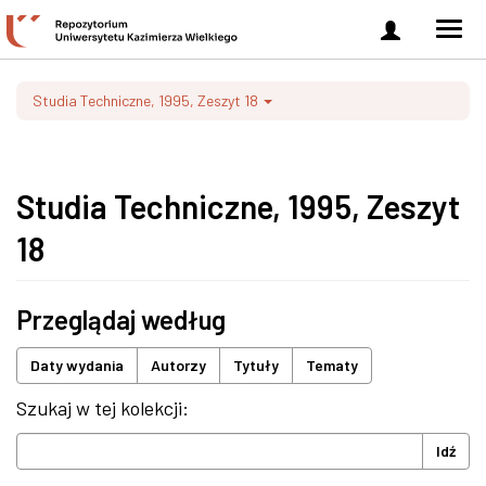
Zaloguj
Men
się
nawi
Studia Techniczne, 1995, Zeszyt 18
Studia Techniczne, 1995, Zeszyt
18
Przeglądaj według
Daty wydania
Autorzy
Tytuły
Tematy
Szukaj w tej kolekcji:
Idź