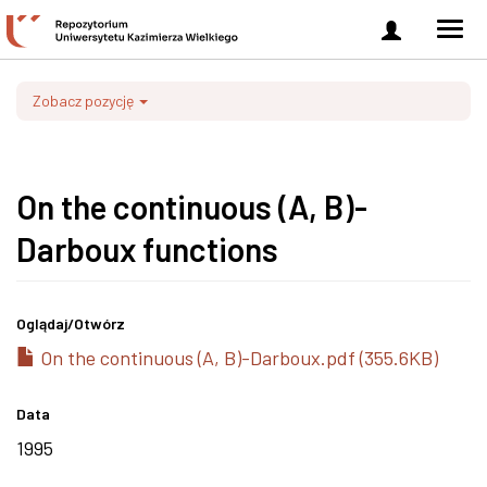
Zaloguj
Men
się
nawi
Zobacz pozycję
On the continuous (A, B)-
Darboux functions
Oglądaj/
Otwórz
On the continuous (A, B)-Darboux.pdf (355.6KB)
Data
1995