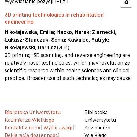
Wyświetlanie pozycji 1-1 z 1
3D printing technologies in rehabilitation
engineering
Mikołajewska, Emilia
;
Macko, Marek
;
Ziarnecki,
Łukasz
;
Stańczak, Sonia
;
Kawalec, Patryk
;
Mikołajewski, Dariusz
(
2014
)
3D printing, 3D scanning, and reverse engineering are
relatively novel technologies, which may revolutionize
scientific research within health sciences and clinical
practice. Broader use of such technologies may cause
...
Biblioteka Uniwersytetu
Biblioteka
Kazimierza Wielkiego
Uniwersytetu
Kontakt z nami
|
Wyślij uwagi
|
Kazimierza
Deklaracja dostępności
Wielkiego