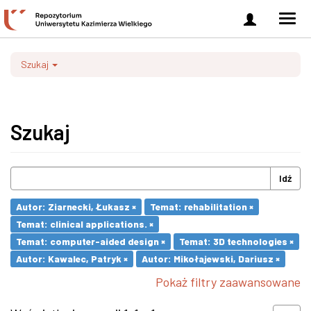
Zaloguj
Men
się
nawi
Szukaj
Szukaj
Idź
Autor: Ziarnecki, Łukasz ×
Temat: rehabilitation ×
Temat: clinical applications. ×
Temat: computer-aided design ×
Temat: 3D technologies ×
Autor: Kawalec, Patryk ×
Autor: Mikołajewski, Dariusz ×
Pokaż filtry zaawansowane