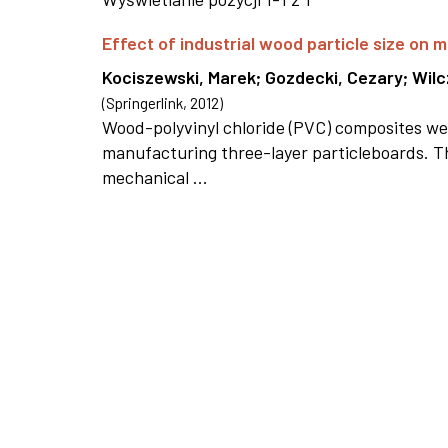
Effect of industrial wood particle size on
Kociszewski, Marek
;
Gozdecki, Cezary
;
Wilc
(
Springerlink
,
2012
)
Wood-polyvinyl chloride (PVC) composites wer
manufacturing three-layer particleboards. The
mechanical ...