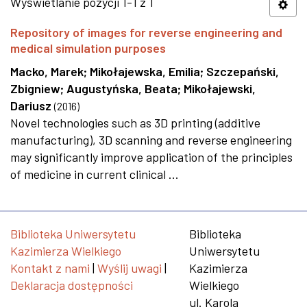
Wyświetlanie pozycji 1-1 z 1
Repository of images for reverse engineering and
medical simulation purposes
Macko, Marek
;
Mikołajewska, Emilia
;
Szczepański,
Zbigniew
;
Augustyńska, Beata
;
Mikołajewski,
Dariusz
(
2016
)
Novel technologies such as 3D printing (additive
manufacturing), 3D scanning and reverse engineering
may significantly improve application of the principles
of medicine in current clinical ...
Biblioteka Uniwersytetu
Biblioteka
Kazimierza Wielkiego
Uniwersytetu
Kontakt z nami
|
Wyślij uwagi
|
Kazimierza
Deklaracja dostępności
Wielkiego
ul. Karola