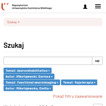
Zaloguj
Men
się
nawi
Szukaj
Szukaj
Idź
Temat: neurorehabilitation ×
Autor: Mikołajewski, Dariusz ×
Temat: functional neuroimaging ×
Temat: fizjoterapia ×
Autor: Mikołajewska, Emilia ×
Pokaż filtry zaawansowane