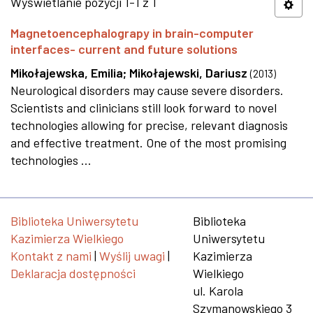
Wyświetlanie pozycji 1-1 z 1
Magnetoencephalograpy in brain-computer
interfaces- current and future solutions
Mikołajewska, Emilia
;
Mikołajewski, Dariusz
(
2013
)
Neurological disorders may cause severe disorders.
Scientists and clinicians still look forward to novel
technologies allowing for precise, relevant diagnosis
and effective treatment. One of the most promising
technologies ...
Biblioteka Uniwersytetu
Biblioteka
Kazimierza Wielkiego
Uniwersytetu
Kontakt z nami
|
Wyślij uwagi
|
Kazimierza
Deklaracja dostępności
Wielkiego
ul. Karola
Szymanowskiego 3