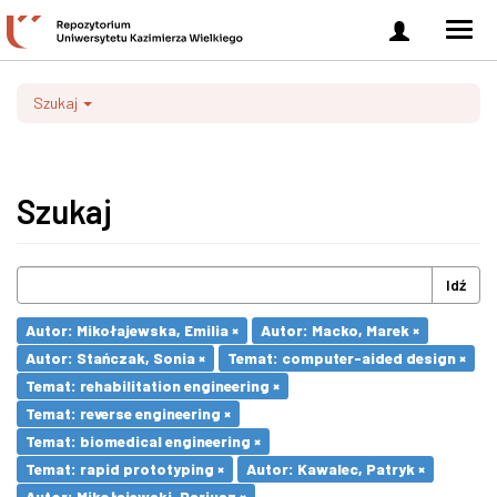
Zaloguj
Men
się
nawi
Szukaj
Szukaj
Idź
Autor: Mikołajewska, Emilia ×
Autor: Macko, Marek ×
Autor: Stańczak, Sonia ×
Temat: computer-aided design ×
Temat: rehabilitation engineering ×
Temat: reverse engineering ×
Temat: biomedical engineering ×
Temat: rapid prototyping ×
Autor: Kawalec, Patryk ×
Autor: Mikołajewski, Dariusz ×