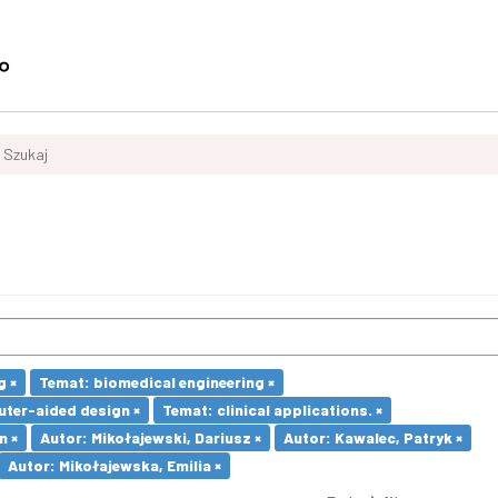
Szukaj
g ×
Temat: biomedical engineering ×
ter-aided design ×
Temat: clinical applications. ×
n ×
Autor: Mikołajewski, Dariusz ×
Autor: Kawalec, Patryk ×
Autor: Mikołajewska, Emilia ×