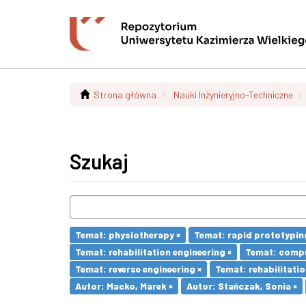
Strona główna
Nauki Inżynieryjno-Techniczne
Szukaj
Temat: physiotherapy ×
Temat: rapid prototypin
Temat: rehabilitation engineering ×
Temat: compu
Temat: reverse engineering ×
Temat: rehabilitatio
Autor: Macko, Marek ×
Autor: Stańczak, Sonia ×