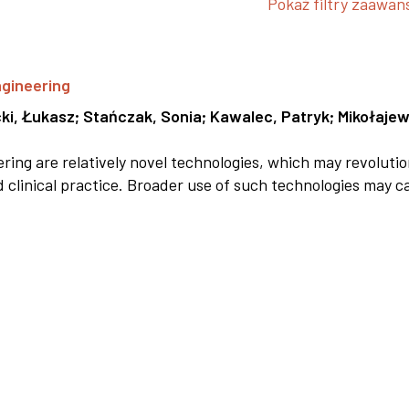
Pokaż filtry zaawa
ngineering
ki, Łukasz
;
Stańczak, Sonia
;
Kawalec, Patryk
;
Mikołajew
ring are relatively novel technologies, which may revolutio
d clinical practice. Broader use of such technologies may ca