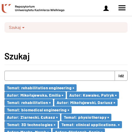
Zaloguj
Men
się
nawi
Szukaj
Szukaj
Idź
Temat: rehabilitation engineering ×
Autor: Mikołajewska, Emilia ×
Autor: Kawalec, Patryk ×
Temat: rehabilitation ×
Autor: Mikołajewski, Dariusz ×
Temat: biomedical engineering ×
Autor: Ziarnecki, Łukasz ×
Temat: physiotherapy ×
Temat: 3D technologies ×
Temat: clinical applications. ×
Autor: Macko, Marek ×
Autor: Stańczak, Sonia ×