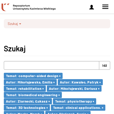
Zaloguj
Men
się
nawi
Szukaj
Szukaj
Idź
Temat: computer-aided design ×
Autor: Mikołajewska, Emilia ×
Autor: Kawalec, Patryk ×
Temat: rehabilitation ×
Autor: Mikołajewski, Dariusz ×
Temat: biomedical engineering ×
Autor: Ziarnecki, Łukasz ×
Temat: physiotherapy ×
Temat: 3D technologies ×
Temat: clinical applications. ×
Autor: Macko, Marek ×
Autor: Stańczak, Sonia ×