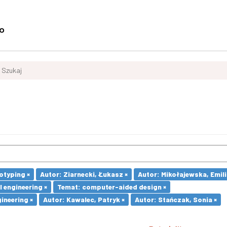
Szukaj
otyping ×
Autor: Ziarnecki, Łukasz ×
Autor: Mikołajewska, Emili
 engineering ×
Temat: computer-aided design ×
ineering ×
Autor: Kawalec, Patryk ×
Autor: Stańczak, Sonia ×