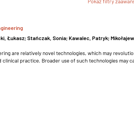
Pokaż filtry zaawa
ngineering
ki, Łukasz
;
Stańczak, Sonia
;
Kawalec, Patryk
;
Mikołajew
ring are relatively novel technologies, which may revolutio
d clinical practice. Broader use of such technologies may ca