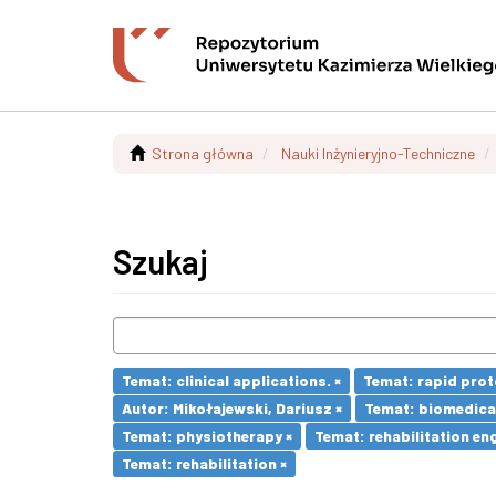
Strona główna
Nauki Inżynieryjno-Techniczne
Szukaj
Temat: clinical applications. ×
Temat: rapid prot
Autor: Mikołajewski, Dariusz ×
Temat: biomedical
Temat: physiotherapy ×
Temat: rehabilitation eng
Temat: rehabilitation ×