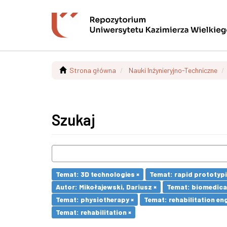
Strona główna
Nauki Inżynieryjno-Techniczne
Szukaj
Temat: 3D technologies ×
Temat: rapid prototypi
Autor: Mikołajewski, Dariusz ×
Temat: biomedical
Temat: physiotherapy ×
Temat: rehabilitation eng
Temat: rehabilitation ×