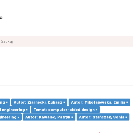
Szukaj
ng ×
Autor: Ziarnecki, Łukasz ×
Autor: Mikołajewska, Emilia ×
 engineering ×
Temat: computer-aided design ×
ineering ×
Autor: Kawalec, Patryk ×
Autor: Stańczak, Sonia ×