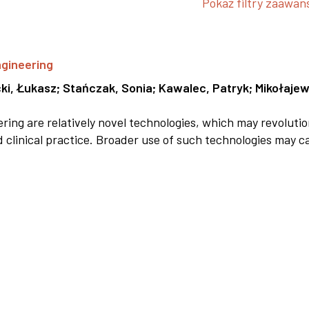
Pokaż filtry zaawa
ngineering
ki, Łukasz
;
Stańczak, Sonia
;
Kawalec, Patryk
;
Mikołajew
ring are relatively novel technologies, which may revolutio
d clinical practice. Broader use of such technologies may ca