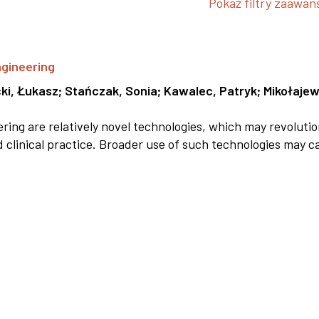
Pokaż filtry zaawa
ngineering
ki, Łukasz
;
Stańczak, Sonia
;
Kawalec, Patryk
;
Mikołajew
ring are relatively novel technologies, which may revolutio
d clinical practice. Broader use of such technologies may ca