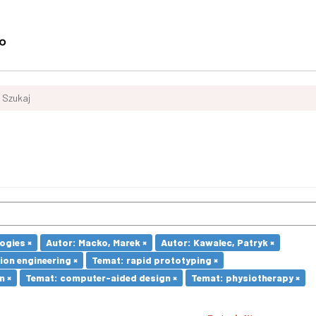
Szukaj
ogies ×
Autor: Macko, Marek ×
Autor: Kawalec, Patryk ×
ion engineering ×
Temat: rapid prototyping ×
n ×
Temat: computer-aided design ×
Temat: physiotherapy ×