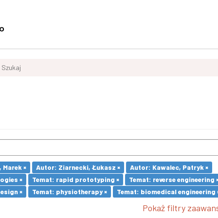
Szukaj
 Marek ×
Autor: Ziarnecki, Łukasz ×
Autor: Kawalec, Patryk ×
ogies ×
Temat: rapid prototyping ×
Temat: reverse engineering 
esign ×
Temat: physiotherapy ×
Temat: biomedical engineering 
Pokaż filtry zaawa