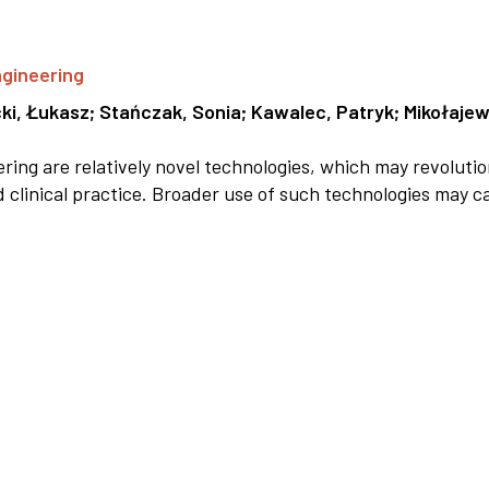
ngineering
ki, Łukasz
;
Stańczak, Sonia
;
Kawalec, Patryk
;
Mikołajew
ring are relatively novel technologies, which may revolutio
d clinical practice. Broader use of such technologies may ca