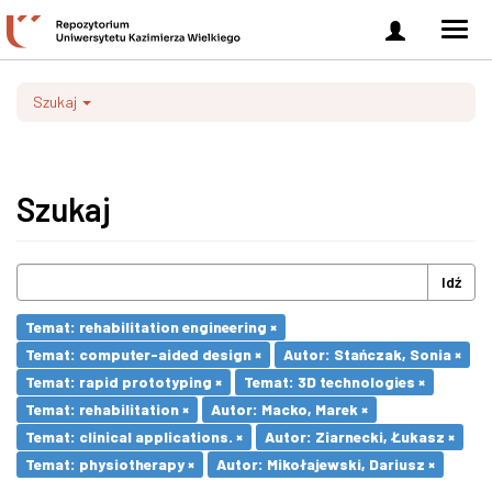
Zaloguj
Men
się
nawi
Szukaj
Szukaj
Idź
Temat: rehabilitation engineering ×
Temat: computer-aided design ×
Autor: Stańczak, Sonia ×
Temat: rapid prototyping ×
Temat: 3D technologies ×
Temat: rehabilitation ×
Autor: Macko, Marek ×
Temat: clinical applications. ×
Autor: Ziarnecki, Łukasz ×
Temat: physiotherapy ×
Autor: Mikołajewski, Dariusz ×