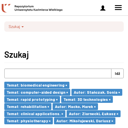
Zaloguj
Men
się
nawi
Szukaj
Szukaj
Idź
Temat: biomedical engineering ×
Temat: computer-aided design ×
Autor: Stańczak, Sonia ×
Temat: rapid prototyping ×
Temat: 3D technologies ×
Temat: rehabilitation ×
Autor: Macko, Marek ×
Temat: clinical applications. ×
Autor: Ziarnecki, Łukasz ×
Temat: physiotherapy ×
Autor: Mikołajewski, Dariusz ×