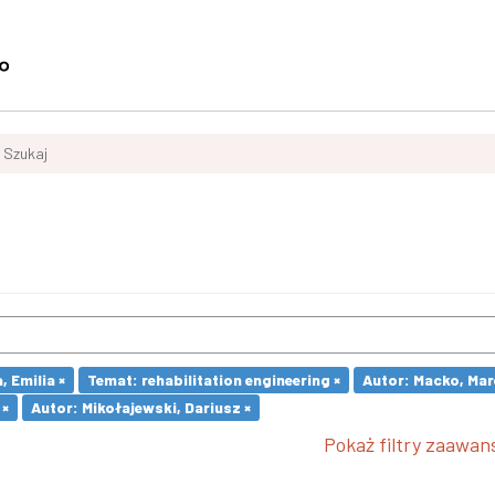
Szukaj
 Emilia ×
Temat: rehabilitation engineering ×
Autor: Macko, Mar
 ×
Autor: Mikołajewski, Dariusz ×
Pokaż filtry zaawa