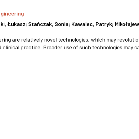
ngineering
ki, Łukasz
;
Stańczak, Sonia
;
Kawalec, Patryk
;
Mikołajew
ring are relatively novel technologies, which may revolutio
d clinical practice. Broader use of such technologies may ca