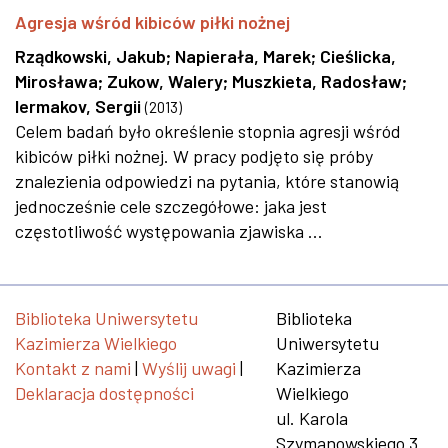
Agresja wśród kibiców piłki nożnej
Rządkowski, Jakub
;
Napierała, Marek
;
Cieślicka,
Mirosława
;
Zukow, Walery
;
Muszkieta, Radosław
;
Iermakov, Sergii
(
2013
)
Celem badań było określenie stopnia agresji wśród
kibiców piłki nożnej. W pracy podjęto się próby
znalezienia odpowiedzi na pytania, które stanowią
jednocześnie cele szczegółowe: jaka jest
częstotliwość występowania zjawiska ...
Biblioteka Uniwersytetu
Biblioteka
Kazimierza Wielkiego
Uniwersytetu
Kontakt z nami
|
Wyślij uwagi
|
Kazimierza
Deklaracja dostępności
Wielkiego
ul. Karola
Szymanowskiego 3