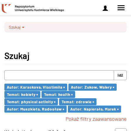
Zaloguj
Men
się
nawi
Szukaj
Szukaj
Idź
Autor: Karaskova, Vlastimila ×
Autor: Zukow, Walery ×
Temat: kobiety ×
Temat: health ×
Temat: physical activity ×
Temat: zdrowie ×
Autor: Muszkieta, Radosław ×
Autor: Napierała, Marek ×
Pokaż filtry zaawansowane