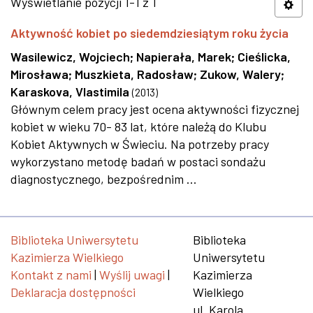
Wyświetlanie pozycji 1-1 z 1
Aktywność kobiet po siedemdziesiątym roku życia
Wasilewicz, Wojciech
;
Napierała, Marek
;
Cieślicka,
Mirosława
;
Muszkieta, Radosław
;
Zukow, Walery
;
Karaskova, Vlastimila
(
2013
)
Głównym celem pracy jest ocena aktywności fizycznej
kobiet w wieku 70- 83 lat, które należą do Klubu
Kobiet Aktywnych w Świeciu. Na potrzeby pracy
wykorzystano metodę badań w postaci sondażu
diagnostycznego, bezpośrednim ...
Biblioteka Uniwersytetu
Biblioteka
Kazimierza Wielkiego
Uniwersytetu
Kontakt z nami
|
Wyślij uwagi
|
Kazimierza
Deklaracja dostępności
Wielkiego
ul. Karola