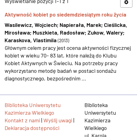
Wyświetlanie pozycji 1-1 z 1
Aktywność kobiet po siedemdziesiątym roku życia
Wasilewicz, Wojciech
;
Napierała, Marek
;
Cieślicka,
Mirosława
;
Muszkieta, Radosław
;
Zukow, Walery
;
Karaskova, Vlastimila
(
2013
)
Głównym celem pracy jest ocena aktywności fizycznej
kobiet w wieku 70- 83 lat, które należą do Klubu
Kobiet Aktywnych w Świeciu. Na potrzeby pracy
wykorzystano metodę badań w postaci sondażu
diagnostycznego, bezpośrednim ...
Biblioteka Uniwersytetu
Biblioteka
Kazimierza Wielkiego
Uniwersytetu
Kontakt z nami
|
Wyślij uwagi
|
Kazimierza
Deklaracja dostępności
Wielkiego
ul. Karola