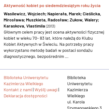
Aktywność kobiet po siedemdziesiątym roku życia
Wasilewicz, Wojciech
;
Napierała, Marek
;
Cieślicka,
Mirosława
;
Muszkieta, Radosław
;
Zukow, Walery
;
Karaskova, Vlastimila
(
2013
)
Głównym celem pracy jest ocena aktywności fizycznej
kobiet w wieku 70- 83 lat, które należą do Klubu
Kobiet Aktywnych w Świeciu. Na potrzeby pracy
wykorzystano metodę badań w postaci sondażu
diagnostycznego, bezpośrednim ...
Biblioteka Uniwersytetu
Biblioteka
Kazimierza Wielkiego
Uniwersytetu
Kontakt z nami
|
Wyślij uwagi
|
Kazimierza
Deklaracja dostępności
Wielkiego
ul. Karola
Szymanowskiego 3