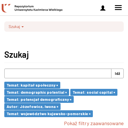
Zaloguj
Men
się
nawi
Szukaj
Szukaj
Idź
Temat: kapitał społeczny ×
Temat: demographic potential ×
Temat: social capital ×
Temat: potencjał demograficzny ×
Autor: Józefowicz, Iwona ×
Temat: województwo kujawsko-pomorskie ×
Pokaż filtry zaawansowane