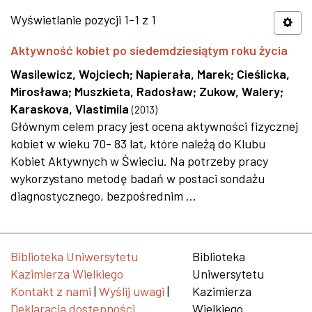
Wyświetlanie pozycji 1-1 z 1
Aktywność kobiet po siedemdziesiątym roku życia
Wasilewicz, Wojciech
;
Napierała, Marek
;
Cieślicka,
Mirosława
;
Muszkieta, Radosław
;
Zukow, Walery
;
Karaskova, Vlastimila
(
2013
)
Głównym celem pracy jest ocena aktywności fizycznej
kobiet w wieku 70- 83 lat, które należą do Klubu
Kobiet Aktywnych w Świeciu. Na potrzeby pracy
wykorzystano metodę badań w postaci sondażu
diagnostycznego, bezpośrednim ...
Biblioteka Uniwersytetu
Biblioteka
Kazimierza Wielkiego
Uniwersytetu
Kontakt z nami
|
Wyślij uwagi
|
Kazimierza
Deklaracja dostępności
Wielkiego