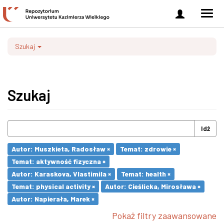
Zaloguj
Men
się
nawi
Szukaj
Szukaj
Idź
Autor: Muszkieta, Radosław ×
Temat: zdrowie ×
Temat: aktywność fizyczna ×
Autor: Karaskova, Vlastimila ×
Temat: health ×
Temat: physical activity ×
Autor: Cieślicka, Mirosława ×
Autor: Napierała, Marek ×
Pokaż filtry zaawansowane