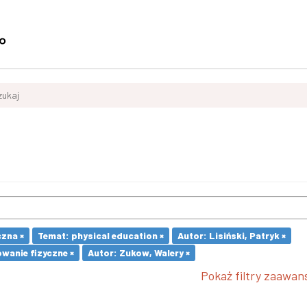
zukaj
czna ×
Temat: physical education ×
Autor: Lisiński, Patryk ×
wanie fizyczne ×
Autor: Zukow, Walery ×
Pokaż filtry zaawa