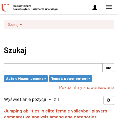
Zaloguj
Men
się
nawi
Szukaj
Szukaj
Idź
Autor: Mazur, Joanna ×
Temat: power output ×
Pokaż filtry zaawansowane
Wyświetlanie pozycji 1-1 z 1
Jumping abilities in elite female volleyball players:
comparative analysis among age categories