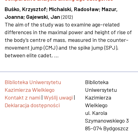
Buśko, Krzysztof
;
Michalski, Radosław
;
Mazur,
Joanna
;
Gajewski, Jan
(
2012
)
The aim of the study was to examine age-related
differences in the maximal power and height of rise of
the body’s centre of mass, measured in the counter-
movement jump (CMJ) and the spike jump (SPJ),
between elite cadet, ...
Biblioteka Uniwersytetu
Biblioteka
Kazimierza Wielkiego
Uniwersytetu
Kontakt z nami
|
Wyślij uwagi
|
Kazimierza
Deklaracja dostępności
Wielkiego
ul. Karola
Szymanowskiego 3
85-074 Bydgoszcz