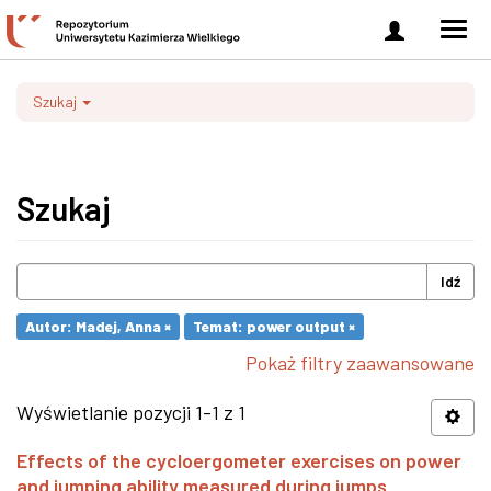
Zaloguj
Men
się
nawi
Szukaj
Szukaj
Idź
Autor: Madej, Anna ×
Temat: power output ×
Pokaż filtry zaawansowane
Wyświetlanie pozycji 1-1 z 1
Effects of the cycloergometer exercises on power
and jumping ability measured during jumps