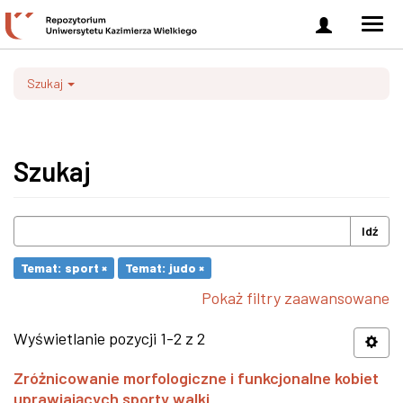
Zaloguj
Men
się
nawi
Szukaj
Szukaj
Idź
Temat: sport ×
Temat: judo ×
Pokaż filtry zaawansowane
Wyświetlanie pozycji 1-2 z 2
Zróżnicowanie morfologiczne i funkcjonalne kobiet
uprawiających sporty walki