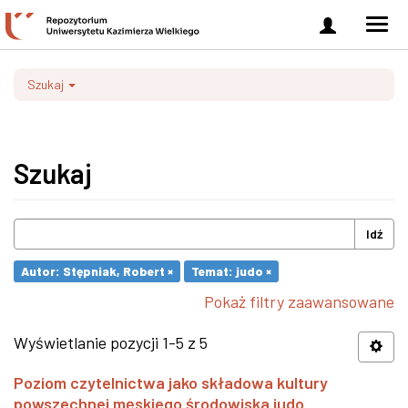
Zaloguj
Men
się
nawi
Szukaj
Szukaj
Idź
Autor: Stępniak, Robert ×
Temat: judo ×
Pokaż filtry zaawansowane
Wyświetlanie pozycji 1-5 z 5
Poziom czytelnictwa jako składowa kultury
powszechnej męskiego środowiska judo