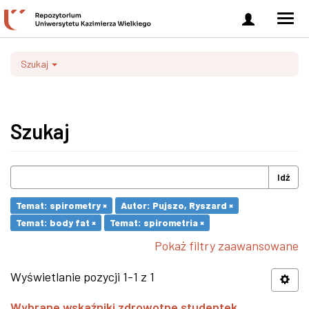
Zaloguj
Men
się
nawi
Szukaj
Szukaj
Idź
Temat: spirometry ×
Autor: Pujszo, Ryszard ×
Temat: body fat ×
Temat: spirometria ×
Pokaż filtry zaawansowane
Wyświetlanie pozycji 1-1 z 1
Wybrane wskaźniki zdrowotne studentek