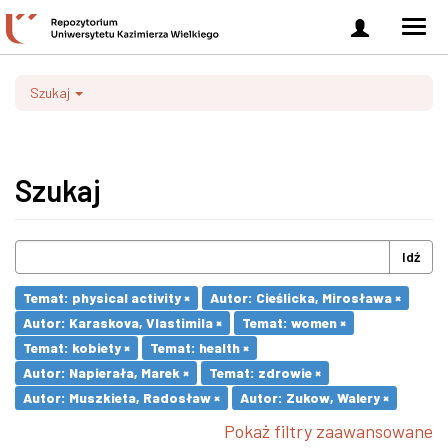
Zaloguj
Men
się
nawi
Szukaj
Szukaj
Idź
Temat: physical activity ×
Autor: Cieślicka, Mirosława ×
Autor: Karaskova, Vlastimila ×
Temat: women ×
Temat: kobiety ×
Temat: health ×
Autor: Napierała, Marek ×
Temat: zdrowie ×
Autor: Muszkieta, Radosław ×
Autor: Zukow, Walery ×
Pokaż filtry zaawansowane