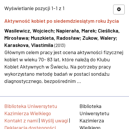
Wyświetlanie pozycji 1-1 z 1
Aktywność kobiet po siedemdziesiątym roku życia
Wasilewicz, Wojciech
;
Napierała, Marek
;
Cieślicka,
Mirosława
;
Muszkieta, Radosław
;
Zukow, Walery
;
Karaskova, Vlastimila
(
2013
)
Głównym celem pracy jest ocena aktywności fizycznej
kobiet w wieku 70- 83 lat, które należą do Klubu
Kobiet Aktywnych w Świeciu. Na potrzeby pracy
wykorzystano metodę badań w postaci sondażu
diagnostycznego, bezpośrednim ...
Biblioteka Uniwersytetu
Biblioteka
Kazimierza Wielkiego
Uniwersytetu
Kontakt z nami
|
Wyślij uwagi
|
Kazimierza
Deklaracja dostępności
Wielkiego