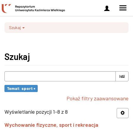
Zaloguj
Men
się
nawi
Szukaj
Szukaj
Idź
Temat: sport ×
Pokaż filtry zaawansowane
Wyświetlanie pozycji 1-8 z 8
Wychowanie fizyczne, sport i rekreacja