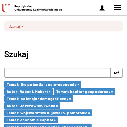
Zaloguj
Men
się
nawi
Szukaj
Szukaj
Idź
Temat: the potential socio-economic ×
Autor: Rabant, Hubert ×
Temat: kapitał gospodarczy ×
Temat: potencjał demograficzny ×
Autor: Józefowicz, Iwona ×
Temat: województwo kujawsko-pomorskie ×
Temat: economic capital ×
Temat: potencjał społeczno-ekonomiczny ×