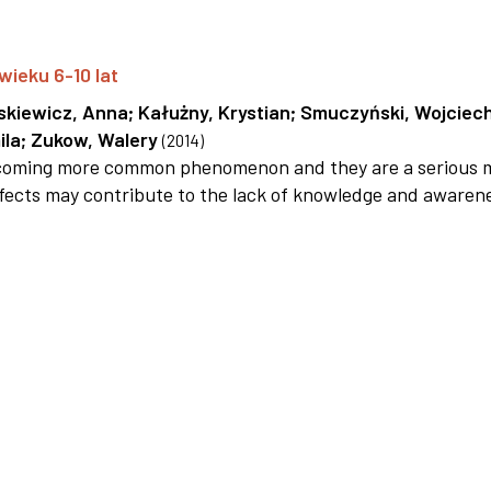
wieku 6-10 lat
skiewicz, Anna
;
Kałużny, Krystian
;
Smuczyński, Wojciec
ila
;
Zukow, Walery
(
2014
)
 becoming more common phenomenon and they are a serious 
efects may contribute to the lack of knowledge and awaren