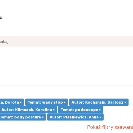
zukaj
a, Dorota ×
Temat: wady stóp ×
Autor: Kochański, Bartosz ×
Autor: Klimczak, Karolina ×
Temat: podoscope ×
Temat: body posture ×
Autor: Plaskiewicz, Anna ×
Pokaż filtry zaawa