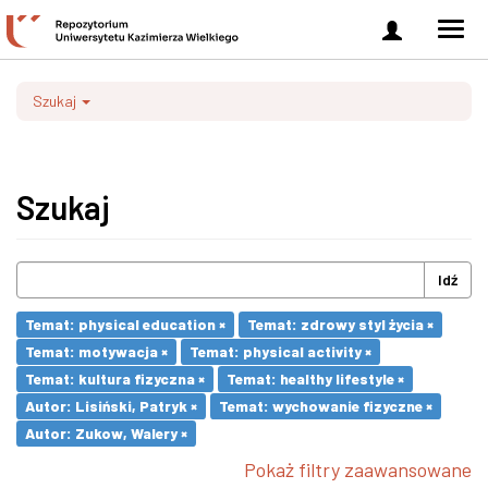
Zaloguj
Men
się
nawi
Szukaj
Szukaj
Idź
Temat: physical education ×
Temat: zdrowy styl życia ×
Temat: motywacja ×
Temat: physical activity ×
Temat: kultura fizyczna ×
Temat: healthy lifestyle ×
Autor: Lisiński, Patryk ×
Temat: wychowanie fizyczne ×
Autor: Zukow, Walery ×
Pokaż filtry zaawansowane