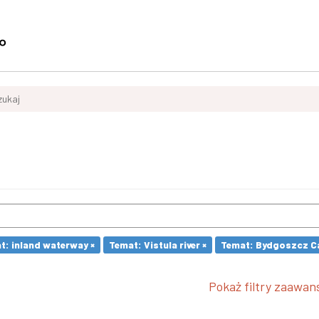
zukaj
t: inland waterway ×
Temat: Vistula river ×
Temat: Bydgoszcz Ca
Pokaż filtry zaawa