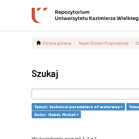
Strona główna
Nauki Ścisłe i Przyrodnicze
S
Szukaj
Temat: technical parameters of waterway ×
Tema
Autor: Habel, Michał ×
Wyświetlanie pozycji 1-1 z 1