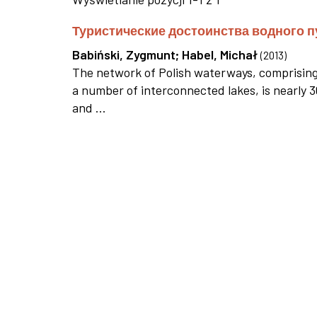
Туристические достоинства водного п
Babiński, Zygmunt
;
Habel, Michał
(
2013
)
The network of Polish waterways, comprising n
a number of interconnected lakes, is nearly 
and ...