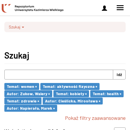
Zaloguj
Men
się
nawi
Szukaj
Szukaj
Idź
Temat: women ×
Temat: aktywność fizyczna ×
Autor: Zukow, Walery ×
Temat: kobiety ×
Temat: health ×
Temat: zdrowie ×
Autor: Cieślicka, Mirosława ×
Autor: Napierała, Marek ×
Pokaż filtry zaawansowane