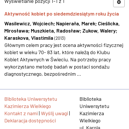
Wyświetlanie pozycji 1-1 z 1
Aktywność kobiet po siedemdziesiątym roku życia
Wasilewicz, Wojciech
;
Napierała, Marek
;
Cieślicka,
Mirosława
;
Muszkieta, Radosław
;
Zukow, Walery
;
Karaskova, Vlastimila
(
2013
)
Głównym celem pracy jest ocena aktywności fizycznej
kobiet w wieku 70- 83 lat, które należą do Klubu
Kobiet Aktywnych w Świeciu. Na potrzeby pracy
wykorzystano metodę badań w postaci sondażu
diagnostycznego, bezpośrednim ...
Biblioteka Uniwersytetu
Biblioteka
Kazimierza Wielkiego
Uniwersytetu
Kontakt z nami
|
Wyślij uwagi
|
Kazimierza
Deklaracja dostępności
Wielkiego
ul. Karola