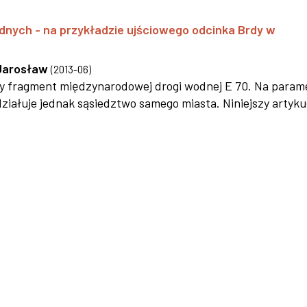
dnych - na przykładzie ujściowego odcinka Brdy w
Jarosław
(
2013-06
)
wy fragment międzynarodowej drogi wodnej E 70. Na param
iałuje jednak sąsiedztwo samego miasta. Niniejszy artyku