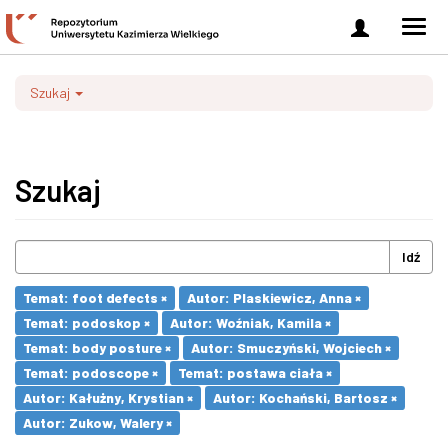
Zaloguj
Men
się
nawi
Szukaj
Szukaj
Idź
Temat: foot defects ×
Autor: Plaskiewicz, Anna ×
Temat: podoskop ×
Autor: Woźniak, Kamila ×
Temat: body posture ×
Autor: Smuczyński, Wojciech ×
Temat: podoscope ×
Temat: postawa ciała ×
Autor: Kałużny, Krystian ×
Autor: Kochański, Bartosz ×
Autor: Zukow, Walery ×