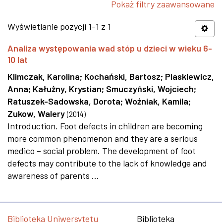
Pokaż filtry zaawansowane
Wyświetlanie pozycji 1-1 z 1
Analiza występowania wad stóp u dzieci w wieku 6-
10 lat
Klimczak, Karolina
;
Kochański, Bartosz
;
Plaskiewicz,
Anna
;
Kałużny, Krystian
;
Smuczyński, Wojciech
;
Ratuszek-Sadowska, Dorota
;
Woźniak, Kamila
;
Zukow, Walery
(
2014
)
Introduction. Foot defects in children are becoming
more common phenomenon and they are a serious
medico – social problem. The development of foot
defects may contribute to the lack of knowledge and
awareness of parents ...
Biblioteka Uniwersytetu
Biblioteka