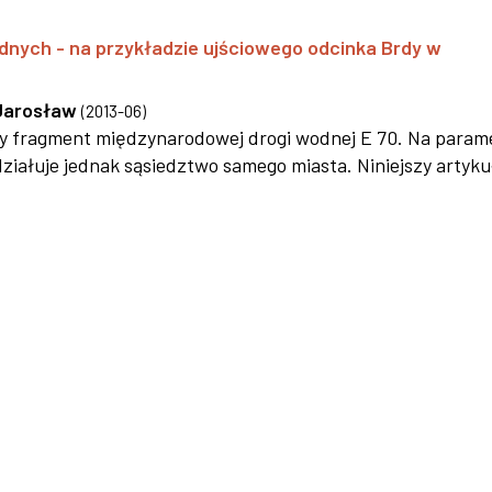
dnych - na przykładzie ujściowego odcinka Brdy w
Jarosław
(
2013-06
)
wy fragment międzynarodowej drogi wodnej E 70. Na param
iałuje jednak sąsiedztwo samego miasta. Niniejszy artyku