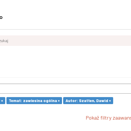
zukaj
 ×
Temat: zawiesina ogólna ×
Autor: Szatten, Dawid ×
Pokaż filtry zaawa