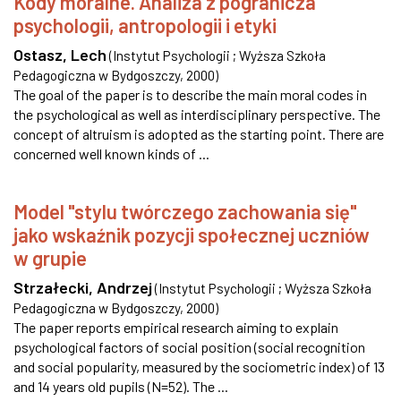
Kody moralne. Analiza z pogranicza
psychologii, antropologii i etyki
Ostasz, Lech
(
Instytut Psychologii ; Wyższa Szkoła
Pedagogiczna w Bydgoszczy
,
2000
)
The goal of the paper is to describe the main moral codes in
the psychological as well as interdisciplinary perspective. The
concept of altruism is adopted as the starting point. There are
concerned well known kinds of ...
Model "stylu twórczego zachowania się"
jako wskaźnik pozycji społecznej uczniów
w grupie
Strzałecki, Andrzej
(
Instytut Psychologii ; Wyższa Szkoła
Pedagogiczna w Bydgoszczy
,
2000
)
The paper reports empirical research aiming to explain
psychological factors of social position (social recognition
and social popularity, measured by the sociometric index) of 13
and 14 years old pupils (N=52). The ...