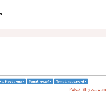
ka, Magdalena ×
Temat: uczeń ×
Temat: nauczyciel ×
Pokaż filtry zaawa