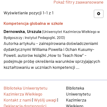
Pokaż filtry zaawansowane
Wyświetlanie pozycji 1-1 z 1
Kompetencja globalna w szkole
Dernowska, Urszula
(
Uniwersytet Kazimierza Wielkiego w
Bydgoszczy ; Instytut Pedagogiki
,
2013
)
Autorka artykułu - zainspirowana doświadczeniami
dydaktycznymi Williama Powella i Ochan Kusumy-
Powell, autorów książki „How to Teach Now” -
podejmuje próbę określenia warunków sprzyjających
kształtowaniu w uczniach kompetencji ...
Biblioteka Uniwersytetu
Biblioteka
Kazimierza Wielkiego
Uniwersytetu
Kontakt z nami
|
Wyślij uwagi
|
Kazimierza
Deklaracja dostępności
Wielkiego