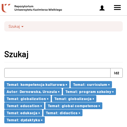
Zaloguj
Men
się
nawi
Szukaj
Szukaj
Idź
Temat: kompetencja kulturowa ×
Temat: curriculum ×
Autor: Dernowska, Urszula ×
Temat: program szkolny ×
Temat: globalization ×
Temat: globalizacja ×
Temat: education ×
Temat: global competence ×
Temat: edukacja ×
Temat: didactics ×
Temat: dydaktyka ×