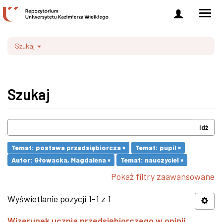
Zaloguj
Men
się
nawi
Szukaj
Szukaj
Idź
Temat: postawa przedsiębiorcza ×
Temat: pupil ×
Autor: Głowacka, Magdalena ×
Temat: nauczyciel ×
Pokaż filtry zaawansowane
Wyświetlanie pozycji 1-1 z 1
Wizerunek ucznia przedsiębiorczego w opinii