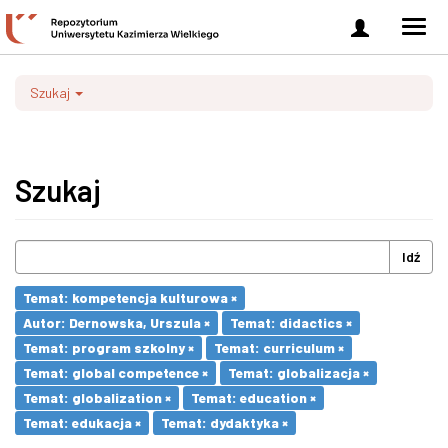
Zaloguj
Men
się
nawi
Szukaj
Szukaj
Idź
Temat: kompetencja kulturowa ×
Autor: Dernowska, Urszula ×
Temat: didactics ×
Temat: program szkolny ×
Temat: curriculum ×
Temat: global competence ×
Temat: globalizacja ×
Temat: globalization ×
Temat: education ×
Temat: edukacja ×
Temat: dydaktyka ×