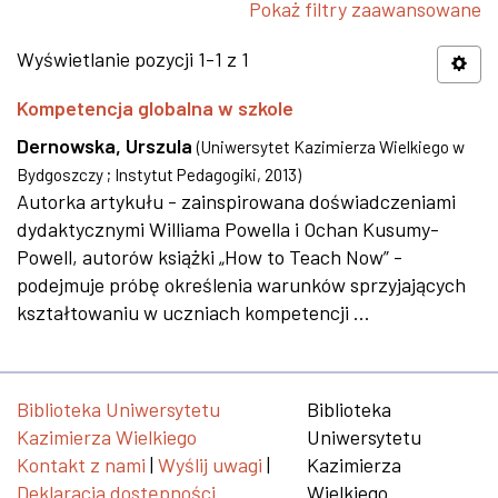
Pokaż filtry zaawansowane
Wyświetlanie pozycji 1-1 z 1
Kompetencja globalna w szkole
Dernowska, Urszula
(
Uniwersytet Kazimierza Wielkiego w
Bydgoszczy ; Instytut Pedagogiki
,
2013
)
Autorka artykułu - zainspirowana doświadczeniami
dydaktycznymi Williama Powella i Ochan Kusumy-
Powell, autorów książki „How to Teach Now” -
podejmuje próbę określenia warunków sprzyjających
kształtowaniu w uczniach kompetencji ...
Biblioteka Uniwersytetu
Biblioteka
Kazimierza Wielkiego
Uniwersytetu
Kontakt z nami
|
Wyślij uwagi
|
Kazimierza
Deklaracja dostępności
Wielkiego