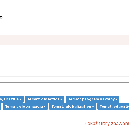
, Urszula ×
Temat: didactics ×
Temat: program szkolny ×
Temat: globalizacja ×
Temat: globalization ×
Temat: educati
Pokaż filtry zaawa