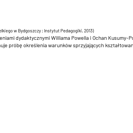
lkiego w Bydgoszczy ; Instytut Pedagogiki
,
2013
)
eniami dydaktycznymi Williama Powella i Ochan Kusumy-Po
muje próbę określenia warunków sprzyjających kształtowa