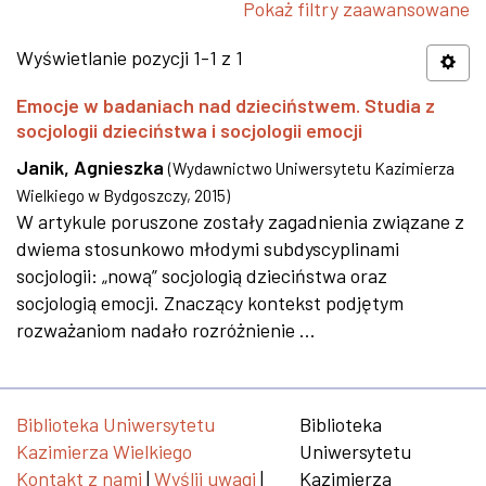
Pokaż filtry zaawansowane
Wyświetlanie pozycji 1-1 z 1
Emocje w badaniach nad dzieciństwem. Studia z
socjologii dzieciństwa i socjologii emocji
Janik, Agnieszka
(
Wydawnictwo Uniwersytetu Kazimierza
Wielkiego w Bydgoszczy
,
2015
)
W artykule poruszone zostały zagadnienia związane z
dwiema stosunkowo młodymi subdyscyplinami
socjologii: „nową” socjologią dzieciństwa oraz
socjologią emocji. Znaczący kontekst podjętym
rozważaniom nadało rozróżnienie ...
Biblioteka Uniwersytetu
Biblioteka
Kazimierza Wielkiego
Uniwersytetu
Kontakt z nami
|
Wyślij uwagi
|
Kazimierza