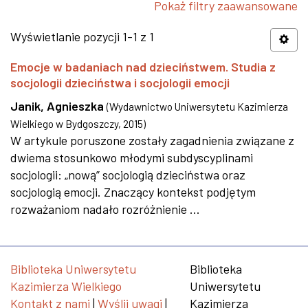
Pokaż filtry zaawansowane
Wyświetlanie pozycji 1-1 z 1
Emocje w badaniach nad dzieciństwem. Studia z
socjologii dzieciństwa i socjologii emocji
Janik, Agnieszka
(
Wydawnictwo Uniwersytetu Kazimierza
Wielkiego w Bydgoszczy
,
2015
)
W artykule poruszone zostały zagadnienia związane z
dwiema stosunkowo młodymi subdyscyplinami
socjologii: „nową” socjologią dzieciństwa oraz
socjologią emocji. Znaczący kontekst podjętym
rozważaniom nadało rozróżnienie ...
Biblioteka Uniwersytetu
Biblioteka
Kazimierza Wielkiego
Uniwersytetu
Kontakt z nami
|
Wyślij uwagi
|
Kazimierza