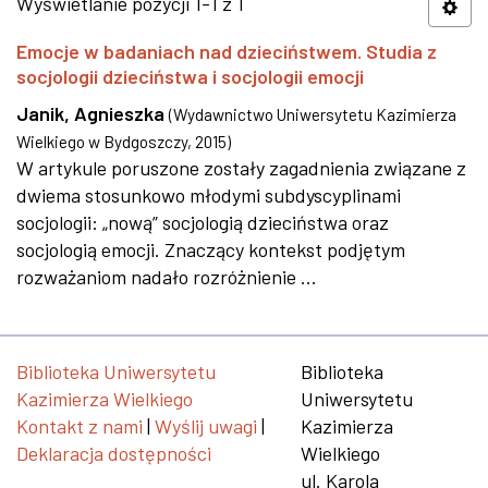
Wyświetlanie pozycji 1-1 z 1
Emocje w badaniach nad dzieciństwem. Studia z
socjologii dzieciństwa i socjologii emocji
Janik, Agnieszka
(
Wydawnictwo Uniwersytetu Kazimierza
Wielkiego w Bydgoszczy
,
2015
)
W artykule poruszone zostały zagadnienia związane z
dwiema stosunkowo młodymi subdyscyplinami
socjologii: „nową” socjologią dzieciństwa oraz
socjologią emocji. Znaczący kontekst podjętym
rozważaniom nadało rozróżnienie ...
Biblioteka Uniwersytetu
Biblioteka
Kazimierza Wielkiego
Uniwersytetu
Kontakt z nami
|
Wyślij uwagi
|
Kazimierza
Deklaracja dostępności
Wielkiego
ul. Karola