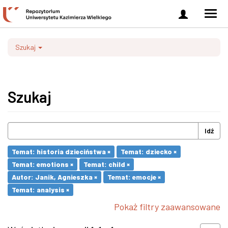
Zaloguj
Men
się
nawi
Szukaj
Szukaj
Idź
Temat: historia dzieciństwa ×
Temat: dziecko ×
Temat: emotions ×
Temat: child ×
Autor: Janik, Agnieszka ×
Temat: emocje ×
Temat: analysis ×
Pokaż filtry zaawansowane